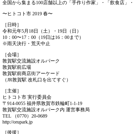
全国から集まる100店舗以上の「手作り作家」・「飲食店」
〜ヒトコト市 2019 春〜
［日時］
令和元年5月18日（土）・19日（日）
10：00〜17：00（19日は16：00まで）
※雨天決行・荒天中止
［会場］
敦賀駅交流施設オルパーク
敦賀駅前広場
敦賀駅前商店街アーケード
（JR敦賀駅 改札口を出てすぐ）
［主催］
ヒトコト市 実行委員会
〒914-0055 福井県敦賀市鉄輪町1-1-19
敦賀駅交流施設オルパーク内 運営事務局
TEL （0770）20-0689
http://orupark.jp
［後援］